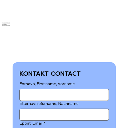
FREDRIKSTAD BÅT & BOBILPARK
Mosseveien 33, 1610 Fredrikstad
Telefon:
90 28 82 02
Epost:
post@fredrikstadpark.no
KONTAKT  CONTACT
Fornavn, First name, Vorname
Etternavn, Surname, Nachname
Epost, Email
*